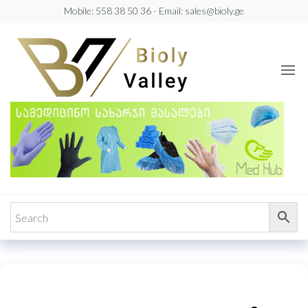
Skip
Mobile: 558 38 50 36 - Email: sales@bioly.ge
to
Bioly
Bioly
the
Valley
Valley
content