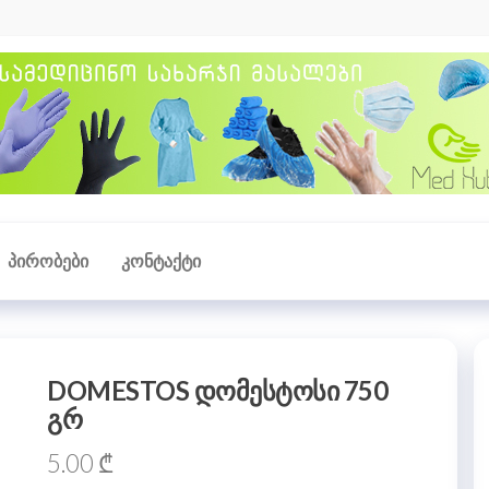
y
ey
ᲞᲘᲠᲝᲑᲔᲑᲘ
ᲙᲝᲜᲢᲐᲥᲢᲘ
DOMESTOS დომესტოსი 750
გრ
5.00
₾