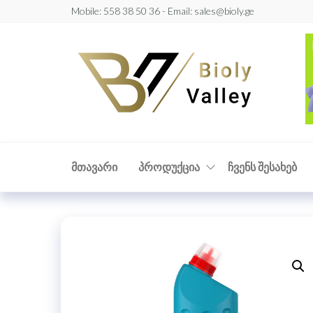
Skip
Mobile: 558 38 50 36 - Email: sales@bioly.ge
to
the
Biol
Bioly
Valley
content
Vall
ᲛᲗᲐᲕᲐᲠᲘ
ᲞᲠᲝᲓᲣᲥᲪᲘᲐ
ᲩᲕᲔᲜᲡ ᲨᲔᲡᲐᲮᲔᲑ